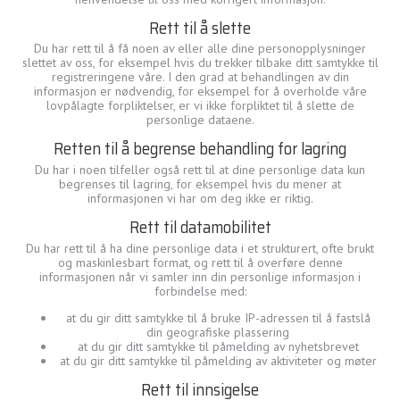
Rett til å slette
Du har rett til å få noen av eller alle dine personopplysninger
slettet av oss, for eksempel hvis du trekker tilbake ditt samtykke til
registreringene våre. I den grad at behandlingen av din
informasjon er nødvendig, for eksempel for å overholde våre
lovpålagte forpliktelser, er vi ikke forpliktet til å slette de
personlige dataene.
Retten til å begrense behandling for lagring
Du har i noen tilfeller også rett til at dine personlige data kun
begrenses til lagring, for eksempel hvis du mener at
informasjonen vi har om deg ikke er riktig.
Rett til datamobilitet
Du har rett til å ha dine personlige data i et strukturert, ofte brukt
og maskinlesbart format, og rett til å overføre denne
informasjonen når vi samler inn din personlige informasjon i
forbindelse med:
at du gir ditt samtykke til å bruke IP-adressen til å fastslå
din geografiske plassering
at du gir ditt samtykke til påmelding av nyhetsbrevet
at du gir ditt samtykke til påmelding av aktiviteter og møter
Rett til innsigelse