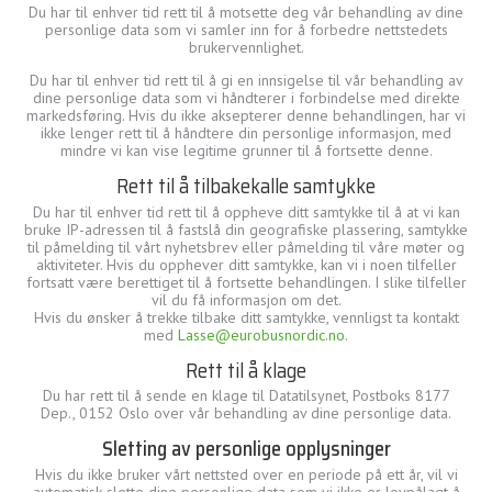
Du har til enhver tid rett til å motsette deg vår behandling av dine
personlige data som vi samler inn for å forbedre nettstedets
brukervennlighet.
Du har til enhver tid rett til å gi en innsigelse til vår behandling av
dine personlige data som vi håndterer i forbindelse med direkte
markedsføring. Hvis du ikke aksepterer denne behandlingen, har vi
ikke lenger rett til å håndtere din personlige informasjon, med
mindre vi kan vise legitime grunner til å fortsette denne.
Rett til å tilbakekalle samtykke
Du har til enhver tid rett til å oppheve ditt samtykke til å at vi kan
bruke IP-adressen til å fastslå din geografiske plassering, samtykke
til påmelding til vårt nyhetsbrev eller påmelding til våre møter og
aktiviteter. Hvis du opphever ditt samtykke, kan vi i noen tilfeller
fortsatt være berettiget til å fortsette behandlingen. I slike tilfeller
vil du få informasjon om det.
Hvis du ønsker å trekke tilbake ditt samtykke, vennligst ta kontakt
med
Lasse@eurobusnordic.no
.
Rett til å klage
Du har rett til å sende en klage til Datatilsynet, Postboks 8177
Dep., 0152 Oslo over vår behandling av dine personlige data.
Sletting av personlige opplysninger
Hvis du ikke bruker vårt nettsted over en periode på ett år, vil vi
automatisk slette dine personlige data som vi ikke er lovpålagt å