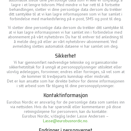
lagre i et lengre tidsrom. Med mindre vi har rett til å fortsette
behandlingen, sletter vi dine personlige data dersom du trekker
ditt samtykke til at vi kan lagre informasjonen som vi har samlet i
forbindelse med markedsføring på e-post, SMS og post til deg.
Vi sletter dine personlige data dersom du trekker ditt samtykke til
at vi kan lagre informasjonen vi har samlet inn i forbindelse med
abonnement på vårt nyhetsbrev. Du har til enhver tid anledning til
å melde deg på eller av vårt nyhetsbrev-abonnement. Ved
avmelding slettes automatisk dataene vi har samlet om deg.
Sikkerhet
Vi har gjennomført nødvendige tekniske og organisatoriske
sikkerhetstiltak for å unngå at personopplysninger utilsiktet eller
ulovlig ødelegges, forsvinner, endres eller forringes, så vel som at
de kommer til tredjeparts kunnskap eller misbrukt.
Det er kun ansatte som har direkte behov for denne informasjonen
i sitt arbeid som får tilgang til dine personopplysninger.
Kontaktinformasjon
Eurobus Nordic er ansvarlig for de personlige data som samles inn
via nettsiden. Hvis du har spørsmål eller kommentarer på disse
retningslinjene for personvern, kan du kontakte:
Eurobus Nordic, v/daglig leder Lasse Andersen –
Lasse@eurobusnordic.no
.
Endringer i personvernet