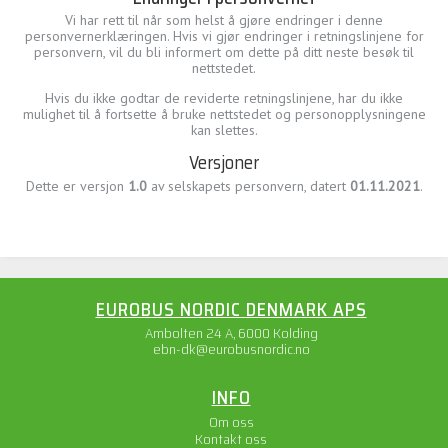
Vi har rett til når som helst å gjøre endringer i denne
personvernerklæringen. Hvis vi gjør endringer i retningslinjene for
personvern, vil du bli informert om dette på ditt neste besøk til
nettstedet.
Hvis du ikke godtar de reviderte retningslinjene, har du ikke
mulighet til å fortsette å bruke nettstedet og personopplysningene
kan slettes.
Versjoner
Dette er versjon
1.0
av selskapets personvern, datert
01.11.2021
.
EUROBUS NORDIC DENMARK APS
Ambolten 24 A, 6000 Kolding
ebn-dk@eurobusnordic.no
INFO
Om oss
Kontakt oss