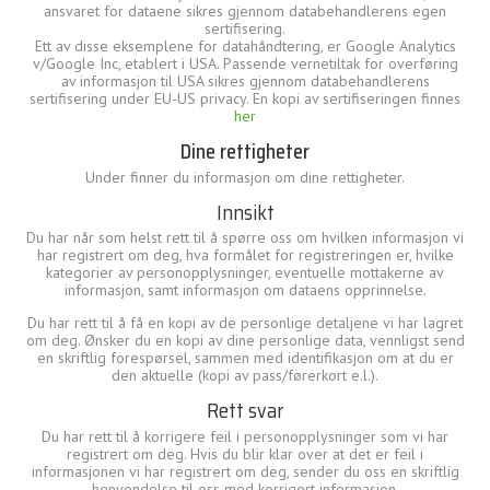
ansvaret for dataene sikres gjennom databehandlerens egen
sertifisering.
Ett av disse eksemplene for datahåndtering, er Google Analytics
v/Google Inc, etablert i USA. Passende vernetiltak for overføring
av informasjon til USA sikres gjennom databehandlerens
sertifisering under EU-US privacy. En kopi av sertifiseringen finnes
her
Dine rettigheter
Under finner du informasjon om dine rettigheter.
Innsikt
Du har når som helst rett til å spørre oss om hvilken informasjon vi
har registrert om deg, hva formålet for registreringen er, hvilke
kategorier av personopplysninger, eventuelle mottakerne av
informasjon, samt informasjon om dataens opprinnelse.
Du har rett til å få en kopi av de personlige detaljene vi har lagret
om deg. Ønsker du en kopi av dine personlige data, vennligst send
en skriftlig forespørsel, sammen med identifikasjon om at du er
den aktuelle (kopi av pass/førerkort e.l.).
Rett svar
Du har rett til å korrigere feil i personopplysninger som vi har
registrert om deg. Hvis du blir klar over at det er feil i
informasjonen vi har registrert om deg, sender du oss en skriftlig
henvendelse til oss med korrigert informasjon.